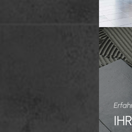
Erfah
IH