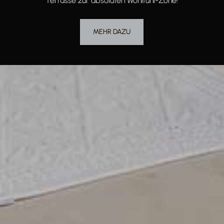
Terrasse zur absoluten Wohlfühl-Zone!
MEHR DAZU