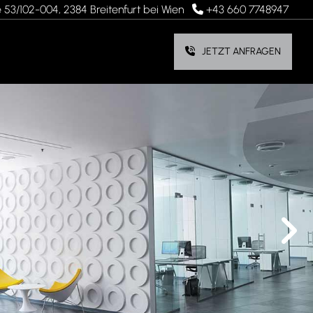
 53/102-004, 2384 Breitenfurt bei Wien
+43 660 7748947

JETZT ANFRAGEN