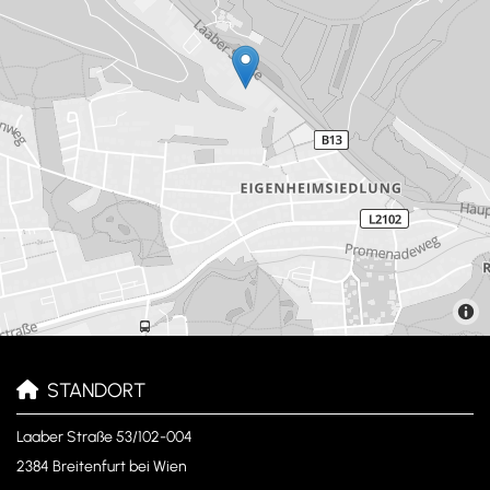
STANDORT

Laaber Straße 53/102-004
2384 Breitenfurt bei Wien