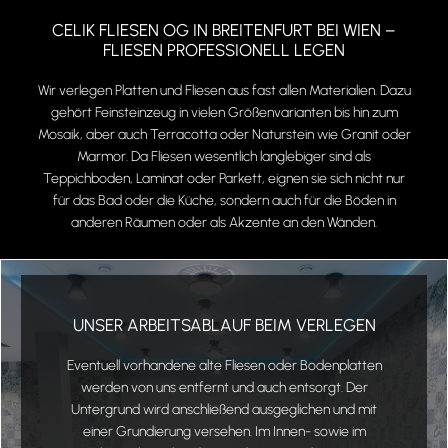
CELIK FLIESEN OG IN BREITENFURT BEI WIEN –
FLIESEN PROFESSIONELL LEGEN
Wir verlegen Platten und Fliesen aus fast allen Materialien. Dazu
gehört Feinsteinzeug in vielen Größenvarianten bis hin zum
Mosaik, aber auch Terracotta oder Naturstein wie Granit oder
Marmor. Da Fliesen wesentlich langlebiger sind als
Teppichboden, Laminat oder Parkett, eignen sie sich nicht nur
für das Bad oder die Küche, sondern auch für die Böden in
anderen Räumen oder als Akzente an den Wänden.
UNSER ARBEITSABLAUF BEIM VERLEGEN
Eventuell vorhandene alte Fliesen oder Bodenplatten
werden von uns entfernt und auch entsorgt. Der
Untergrund wird anschließend ausgeglichen und mit
einer Grundierung versehen. Im Innen- sowie im